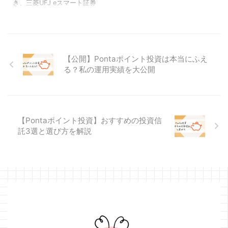
本人確認書類などの登
き、三菱UFJ eスマート証券
を作り、個別株・積立も始め
たい月2万円ぐらいの計算で、
録
(旧auカブコム証券)の口座の開
ました。 基本的には株を買っ
手動の積み立てのような感じ
設方法をご紹介していきま
たら長期保有するスタンスで
で買っています。 1か月前の
す。(口座開設手続き方法1の記
投資をしています。 [口コミ]
ETF 損益はマイナス ...
事はこちら) 今回の手続き方法
初心者に三菱UFJ ...
2では、マイナンバーカードな
【公開】Pontaポイント投資は本当にふえ
どの本人確認書類などの提出
る？私の運用実績を大公開
方法についてです。 “三菱UFJ
eスマート証券口座開設の流
れ”④本人確認書類の撮影 三
菱UFJ eスマート証券 三菱UFJ
【Pontaポイント投資】おすすめの投資信
eスマート証券口座開設の4ペ
託3選と選び方を解説
ージ目です。 “マイナンバーカ
ード”か、“通知カード＋運転免
許証”をスマホのカメラで撮影
します。 三菱UFJ eスマート証
券 本 ...