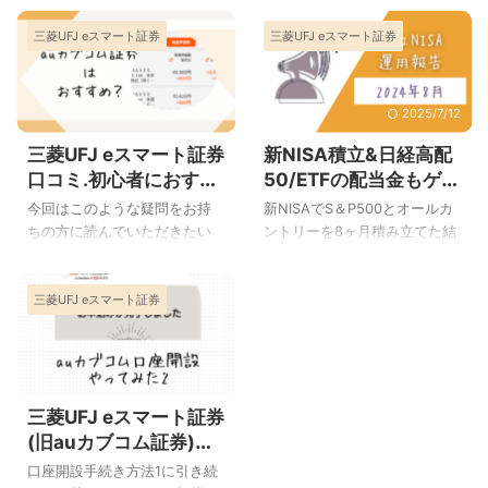
み立てNISAはおすすめ？ おす
保有していると、株主総会な
三菱UFJ eスマート証券
三菱UFJ eスマート証券
すめ銘柄S＆P500とオルカン
どのお手紙が郵送で届きま
を3ヶ月積立した結果 おすすめ
す。 その中に郵送からメール
投資信託の運用益 積み立て結
に受け取りを変更する案内が
果と運用益はnoteにまとめて
一緒に入っていて、メール受
2026/3/24
2025/7/12
います。よろしければご覧く
け取りに変更したところ、特
三菱UFJ eスマート証券
新NISA積立&日経高配
ださい。 note 三菱UFJeスマ
典としてｄポイント300ポイン
ート証券で積立NISA継続中(
トをプレゼントしていただき
口コミ.初心者におすす
50/ETFの配当金もゲッ
˶'ᵕ'˶)(といってもまだ3ヶ月) 三
ました。 特典のNTT最低株数
め？使いにくい評判も
ト2024年8月までの運
今回はこのような疑問をお持
新NISAでS＆P500とオールカ
菱UFJ eスマート証券(旧auカ
は100株(1単元) dポイントプレ
あるけれど…
用結果
ちの方に読んでいただきたい
ントリーを8ヶ月積み立てた結
ブコム証券)積立NISAはおすす
ゼントの特典がもらえるのが
口コミ記事を書きました。 こ
果 S＆P500とオルカンの運用
め？ 1月、2月の運用報告はこ
100株以上です。 NTTの株は
の記事から分かること 初心者
益 積み立て結果と運用益は
ちらです。 この記事以降の運
現在のところ1株150前後で
三菱UFJ eスマート証券
に三菱UFJ eスマート証券はお
noteにまとめていますのでよ
用結果はこ ...
す。 100株購入しても1万5千
すすめ？ 三菱UFJ eスマート証
ろしければご覧ください。
円程度ですので ...
券での株の買い方売り方 三菱
note [8ヶ月]日経平均史上最大
UFJ eスマート証券がおすすめ
の下げで一時的に損益がマイ
2025/7/27
な人 投資歴は長いですが、初
ナスに(˃ ˂;) 三菱UFJ eスマー
三菱UFJ eスマート証券
期に購入した分はその後ほっ
ト証券)新NISA成長投資枠で日
たらかしにしています(順調に
経高配50/ETFを積立 今月の
(旧auカブコム証券)口
増えています)。 新NISAを前
ETF 日経高配50/ETFを毎週2
座開設手続きの流れ2・
口座開設手続き方法1に引き続
に三菱UFJ eスマート証券口座
株ずつ購入しています。 だい