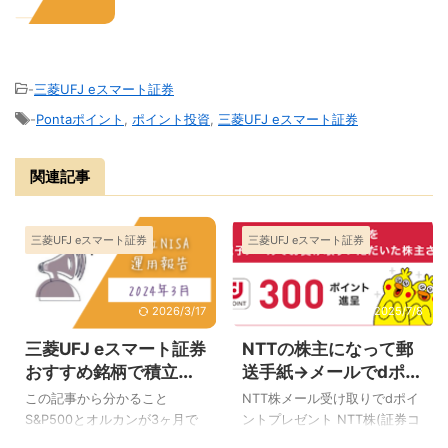
-
三菱UFJ eスマート証券
-
Pontaポイント
,
ポイント投資
,
三菱UFJ eスマート証券
関連記事
三菱UFJ eスマート証券
三菱UFJ eスマート証券
2026/3/17
2025/7/8
三菱UFJ eスマート証券
NTTの株主になって郵
おすすめ銘柄で積立
送手紙→メールでdポイ
NISAやってみた(S＆
ント300Pゲット
この記事から分かること
NTT株メール受け取りでdポイ
P500/オルカン)2024
S&P500とオルカンが3ヶ月で
ントプレゼント NTT株(証券コ
年3月まで
どのぐらいの損益になるか 積
ード9432)を1単元(100株)以上