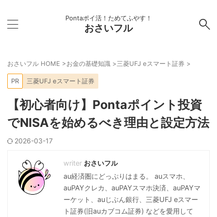
Pontaポイ活！ためてふやす！
おさいフル
おさいフル HOME
>
お金の基礎知識
>
三菱UFJ eスマート証券
>
PR
三菱UFJ eスマート証券
【初心者向け】Pontaポイント投資
でNISAを始めるべき理由と設定方法
2026-03-17
おさいフル
au経済圏にどっぷりはまる。 auスマホ、
auPAYクレカ、auPAYスマホ決済、auPAYマ
ーケット、auじぶん銀行、三菱UFJ eスマー
ト証券(旧auカブコム証券) などを愛用して