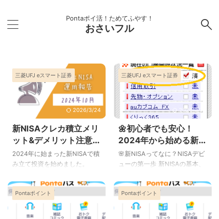
Pontaポイ活！ためてふやす！
おさいフル
三菱UFJ eスマート証券
三菱UFJ eスマート証券
2026/3/24
2026/3/24
新NISAクレカ積立メリ
🌼初心者でも安心！
ット&デメリット注意点
2024年から始める新
三菱UFJ eスマート証券
NISAの6つのコツ
2024年に始まった新NISAで積
🌸新NISAってなに？NISAデビ
(旧auカブコム証券)運
み立て投資を始めました。
ューの第一歩 新NISAの基本、
用報告2024年10月ま
S&P500を月1万円とオールカ
まずはここから！ auカブコム
ントリーを月2万円ずつ積み立
証券 まずは新NISAの基本概要
で
Pontaポイント
Pontaポイント
てています。(オールカントリ
についてです。 新NISAは日本
ーははじめ1万円で途中から月
政府が提供する非課税の投資
2万円積み立て) 今回は10か月
制度です。この制度を利用す