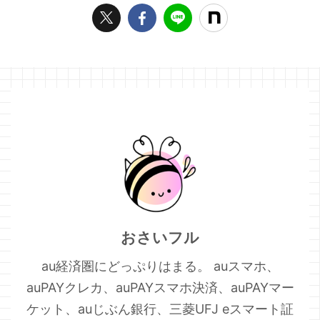
無料クーポンの抽選にも忘れ
面にバナーが表示されるので
ずに参加したいものです。
すが、もし表示されない場合
Pontaパス 上の緑で囲った
は “クーポン” タブをタップ
Pontaパスアプリのバナー
します。 それでも出てこなけ
か、“クーポン”→“コンビニ ...
ればクーポンの中の “ ...
おさいフル
au経済圏にどっぷりはまる。 auスマホ、
auPAYクレカ、auPAYスマホ決済、auPAYマー
ケット、auじぶん銀行、三菱UFJ eスマート証