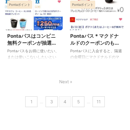
利益が出ていますが、きっと
は現金のプレゼントですが、
Pontaポイント
Pontaポイント
数回使えば簡単に元が取れて
noteにまとめていますのでよ
マイナスになる時期も来ると
口座開設をしてauPAYクレジッ
しまうので、これからご紹介
ろしければご覧ください。
思います。 積み立てを ...
ト ...
していきたいと思います。 ロ
note [8ヶ月]日経平均史上最大
ーソンのクーポンで元を取る
の下げで一時的に損益がマイ
2025/7/16
2025/12/27
毎月ローソンで使える250円オ
ナスに(˃ ˂;) 三菱UFJ eスマー
Pontaパスはコンビニ
Pontaパス＊マクドナ
フクーポンがもらえます。
ト証券)新NISA成長投資枠で日
251円以上の会計で使うことが
経高配50/ETFを積立 今月の
無料クーポンが抽選で
ルドのクーポンのもら
できます。 かなりお得なクー
ETF 日経高配50/ETFを毎週2
当たる
い方使い方、何時か
Pontaパスをお得に使いたい、
Pontaパスに入会すると、隔週
ポンですね。 マクドナルドの
株ずつ購入しています。 だい
ら？
または使いこないしたいとい
の金曜日にマクドナルドのマ
無料クーポンで元を取る
たい月2万円ぐらいの計算で、
う方に忘れないでいていただ
ックフライポテトSサイズ(190
Pontaパスの会員になると、隔
手動の積み立てのような感じ
きたいのがコンビニの抽選で
円)かプレミアムローストコー
週で金曜日にマクドナルドの
で買っています。 1か月前の
す。 ＼登録すると抽選に参加
ヒーMサイズ(アイスまたはホ
ポテトS(190円)かコーヒー
ETF 損益はマイナス ...
Next »
できます／ Pontaパスのコン
ット)(180円)が無料でもらえま
M(180円)が無料で ...
ビニ無料クーポンはどこ？
す。 Pontaパスのマクドナル
Pontaパスの会員であればロー
ドクーポンのもらい方やクー
ソンの250円OFFクーポンやマ
ポンが発行される時間をご紹
1
…
3
4
5
…
11
クドナルドの無料クーポンは
介していきます。 マクドナル
利用されていると思います。
ドのクーポンの場所 Pontaパ
さらにPontaパスを使いこなし
スアプリ マクドナルドのクー
たいのであれば、ローソンの
ポンは、私の場合はトップ画