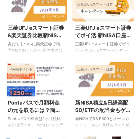
らえるの？ どうすればもらえ
楽が聴き放題です。 Pontaパ
三菱UFJ eスマート証券
せてご紹介します。 Pontaパ
Pontaパス 漫画ゴラク ...
るの？ クーポン取得専用ペー
スは月額548円かかりますが、
スで観 ...
ジはどこ？ Pontaパス特典
音楽以外にもできることが
2026/3/24
2026/3/24
auPAYマーケット4,000円分ク
色々あります。 他のことで簡
三菱UFJ eスマート証券
三菱UFJ eスマート証券
ーポンが6,000円に増量中 出
単に月額料金の元が取れてし
典：Pontaパス 2025年3月31
まうので、音楽は実質無料と
&楽天証券比較新NISA
でポイ活.新NISA口座
日までにPontaパスに入会する
いう計算です。 Pontaパスで
初心者にお得なのはど
開設などで3,000円も
友だちもついに楽天証券で積
三菱UFJ eスマート証券でポイ
と、通常もらえるauPAYマーケ
聴ける曲 Pontaパス(以下同じ)
っち&運用報告2024年
らえるキャンペーン
立NISAをはじめた 私の友達は
活 三菱UFJ eスマート証券 三
ットで使える4,000円分のクー
Pontaパスでは10,000曲以上の
9月まで
新NISAに興味があったのです
2025年5月31日まで
菱UFJ eスマート証券(旧auカ
ポンが、今の期間だけ最後の2
音楽が聴き放題です。いった
が、なかなか口座を開設する
ブコム証券)で現金がもらえる
ヶ月分増量されて、6,000円分
いどんな音楽が聴けるのでし
Pontaポイント
三菱UFJ eスマート証券
所までいきませんでした。 で
キャンペーンが行われていま
のプレゼントにな ...
ょうか？ Pontaパスの“音楽”カ
もNISAは気になっているよう
す。 上のバナーは4月30日ま
テ ...
で、会うたびに色々と質問さ
でとなっていますが、5月31日
れました。 友だちが新NISAを
まで延長されました。 三菱
2026/3/24
2025/7/12
始めなかった理由は 損をする
UFJ eスマート証券 三菱UFJ e
Pontaパスで月額料金
新NISA積立&日経高配
可能性がある ことが1番だった
スマート証券キャンペーンで
ような気がします。 そんな友
現金をもらおう 三菱UFJ eスマ
の元を取るには？簡単
50/ETFの配当金もゲッ
だちも、つい先日証券口座を
ート証券のキャンペーンは、
です
ト2024年8月までの運
Pontaパスの料金は1ヶ月税込
新NISAでS＆P500とオールカ
作ってNISAを始めました。 友
NISA口座を開設して投資信託
用結果
み548円です。 Pontaパスで元
ントリーを8ヶ月積み立てた結
だちがNISAをはじめたきっか
や株の取引をすると最大で
を取ることはできるでしょう
果 S＆P500とオルカンの運用
け 私は今のところ積立NISAで
3,000円がもらえます。 今回
か？ Pontaパスのクーポンを
益 積み立て結果と運用益は