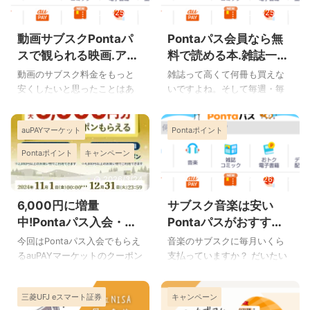
積み立てた結果とクレカ積立
ると、税金をかけられずに資
2025/7/16
2025/7/16
のメリットとデメリットにつ
産を増やすことができます。
動画サブスクPontaパ
Pontaパス会員なら無
いてご紹介したいと思いま
なぜ新NISAが注目されている
す。 新NISAでS＆P500とオー
かというと、投資を通じてお
スで観られる映画.アニ
料で読める本.雑誌一覧
ルカントリーを10ヶ月積み立
金を増やすチャンスが広がる
メ.ドラマetc.一覧&作
&作品数2025年1月
動画のサブスク料金をもっと
雑誌って高くて何冊も買えな
てた結果 S＆P500とオルカン
からです。具体的には、身近
品数2025年3月
安くしたいと思ったことはあ
いですよね。そして毎週・毎
の運用益 積み立て結果と運用
な商品に投資することがで
りませんか？ そんな方におす
月となるとさらに買いずらい
益はnoteにまとめていますの
き、長期的に資産を育てるの
すめなのがPontaパスです。
です。 そんな時におすすめな
でよろしければご覧くださ
に適しています。 例えば、株
auPAYマーケット
Pontaポイント
月額548円かかりますが、他の
のがポンタパスです。 Ponta
い。 note [10ヶ月]三菱UFJe
式や投資信託、ETFなどの金融
サブスクと違ってPontaパスは
パスは月額548円かかりますが
Pontaポイント
キャンペーン
...
商品を購入す ...
動画を見る以外にもできるこ
簡単に元が取れるので、雑誌
とがたくさんあります。 他の
はほぼ無料で読める計算で
2026/3/24
2026/3/24
ことで月額料金の元を取って
す。 ちなみに何冊でも読み放
6,000円に増量
サブスク音楽は安い
しまえば、動画は実質無料で
題です。 ポンタパス会員にな
見ることができます。 Ponta
るとどんな本や雑誌が無料で
中!Pontaパス入会・再
Pontaパスがおすす
パス(旧auスマートパスプレミ
読めるのでしょうか？ 2025年
入会でauPAYマーケッ
め。聴ける曲一覧&作品
今回はPontaパス入会でもらえ
音楽のサブスクに毎月いくら
アム)では国内や海外の映画、
1月にPontaパス会員が読める
トで使えるクーポン
数2025年3月
るauPAYマーケットのクーポン
支払っていますか？ だいたい
アニメ、ドラマなどが見放題
本や雑誌一覧をご紹介しま
2025年3月31日まで
について以下の点を中心にご
月額500円から1,000円ぐらい
ですが、具体的にどのような
す。 ※画像は最新号のものでな
紹介します。 この記事から分
が相場のようですが、 Ponta
動画が観られるのでしょう
いことがあります。 [ポンタパ
三菱UFJ eスマート証券
キャンペーン
かること クーポンは誰でもも
パスにすれば、実質無料で音
か？それぞれの作品数も合わ
ス本&雑誌]男性コミック誌