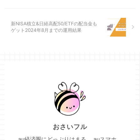
この記事では、 ✔ 本当にお得
なつかい道✔ 損しない優先順
位✔ 向いている人別のえらび
新NISA積立&日経高配50/ETFの配当金も
方✔ ポイント価値を最大化す
ゲット2024年8月までの運用結果
るコツ を分かりやすく解説し
ます。 Pontaポイントのつか
い道おすすめランキング &#x
...
おさいフル
au経済圏にどっぷりはまる。 auスマホ、