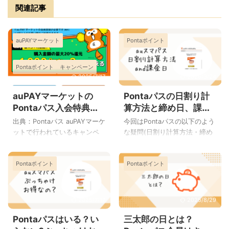
関連記事
auPAYマーケット
Pontaポイント
Pontaポイント
キャンペーン
2025/7/17
2026/3/24
auPAYマーケットの
Pontaパスの日割り計
Pontaパス入会特典ク
算方法と締め日、課金
ーポンが見つからな
日、無料お試し期間詳
出典：Pontaパス auPAYマーケ
今回はPontaパスの以下のよう
い！どこ？もらいかた
しく
ットで行われているキャンペ
な疑問(日割り計算方法・締め
ーン、Pontaパスに入会すると
日・課金日など)にお答えしま
もらえるクーポンですが、
す。 この記事から分かること
Pontaポイント
Pontaポイント
「Pontaパスに入会したけどク
月額料金は日割りで計算？そ
ーポンが見つからない」 「新
の方法は？ 月額料金の引き落
規入会クーポンはどこにある
とし日(課金日)はいつ？ Ponta
の？」 とお探しの方がいらっ
パスの無料期間は何日？
2025/7/17
2025/8/29
しゃるのではないでしょう
Pontaパス日割りが廃止に
Pontaパスはいる？い
三太郎の日とは？
か。 この入会特典クーポンは
Pontaパスの日割りでの支払い
Pontaパスに入会すれば自動的
が2024年5月14日をもって終