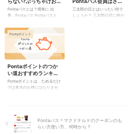
らない?ぶっちゃけお得
Pontaパス会員はさら
にもらえるものではないので
わりました。 Pontaパス入会
なの?
にお得
Pontaパスとは？簡単に 出
三太郎の日とはいったい何で
す。 それではクーポンの取得
月は日割り(2024.5.15より日
典：Pontaパス Pontaパスと
しょうか？ 三太郎の日に何が
方法をご紹介しています。
割廃止) auスマートパスプレミ
は、2024年9月まではauスマ
お得なのか、分かりやすくご
Pontaパスクーポンのもらいか
アム 2024年5月14日までに
ートパスプレミアムと呼ばれ
説明します。 三太郎の日と
た このキャンペーンでもらえ
Pontaパスに入会されている方
Pontaポイント
ていたサブスクで、月額料金
は？ 出典：au(以下同じ) 三太
るクーポンは自動的にご自身
例えば3月5日にP ...
のみで上の画像にある項目を
郎の日とは毎月3日・13日・23
のクーポン内に入ることは ...
はじめとしたすべての特典を
日に開催されるキャンペーン
受けられるサービスです。
で、特にPontaパス／Pontaパ
2026/5/17
Pontaパス 月額税込み548円
スライト会員がお得になりま
Pontaポイントのつか
初回30日間無料 au、他社スマ
す。 例えばauPAYマーケット
ホ関係なし エンタメし放題 割
で買い物をすると、Pontaポイ
い道おすすめランキン
引クーポン配布 など
ントが最大34％還元されま
グ【損しない＆価値を
Pontaポイントは、ためるだけ
Pontaパスは、いらない？
す。 三太郎の日とは？auPAY
最大化】
では本当のお得にはなりませ
Pontaパスに入会しようか入会
マーケットポイント還元率ア
ん。どこでつかうかによっ
しないでおこうかで迷ってい
ップ 三太郎の日にauPAYマー
て、同じポイントでも価値は
らっしゃるかと思いますが、
ケットで買い物をするとポイ
大きく変わります。 例えば：
Pontaパスを使っている私から
ント還元率が上がります。 ※三
そのまま支払いにつかう 増量
すると 『特に ...
太郎の日にau ...
交換で価値アップ 投資に回し
Pontaパス＊マクドナルドのクーポンのも
てふやす つかい方次第で、節
らい方使い方、何時から？
約効果は大きく変わります。