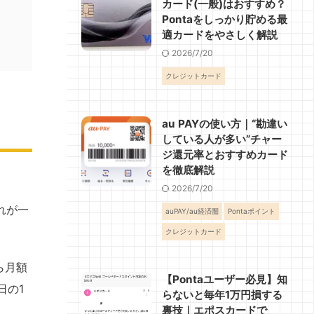
カード(一般)はおすすめ？
Pontaをしっかり貯める最
適カードをやさしく解説
2026/7/20
クレジットカード
au PAYの使い方｜“勘違い
している人が多い”チャー
ジ還元率とおすすめカード
を徹底解説
2026/7/20
れが一
auPAY/au経済圏
Pontaポイント
クレジットカード
ら月額
【Pontaユーザー必見】知
日の1
らないと毎年1万円損する
裏技｜エポスカードで