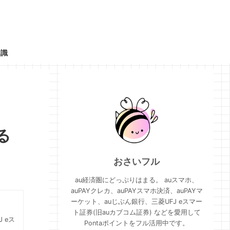
知識
る
おさいフル
au経済圏にどっぷりはまる。 auスマホ、
auPAYクレカ、auPAYスマホ決済、auPAYマ
ーケット、auじぶん銀行、三菱UFJ eスマー
ト証券(旧auカブコム証券) などを愛用して
 eス
Pontaポイントをフル活用中です。