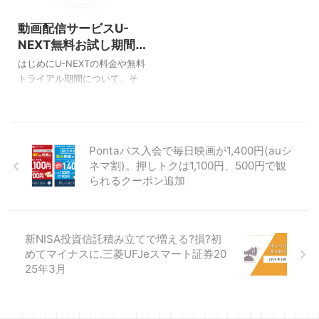
2023/12/21
ポンが発行される時間をご紹
クスでは毎日大人1,400円で観
動画配信サービスU-
介していきます。 マクドナル
ることができます(auシネマ
ドのクーポンの場所 Pontaパ
割)。 au推しトク映画は毎日
NEXT無料お試し期間
スアプリ マクドナルドのクー
1,100円！ 出典：Pontaパス
まとめと注意点
はじめにU-NEXTの料金や無料
ポンは、私の場合はトップ画
Pontaパス会員限定で、対象の
トライアル期間について、そ
面にバナーが表示されるので
映画が1,100円で観られるクー
のあと無料期間中の解約タイ
すが、もし表示されない場合
ポンがもらえます。 1,100円で
ミングのポイントをお伝えし
は “クーポン” タブをタップ
観られるauマンデイはTOHOシ
ます。 ※最新の配信状況はU-
します。 それでも出てこなけ
ネマズ限定で ...
NEXTサイトにてご確認くださ
ればクーポンの中の “ ...
Pontaパス入会で毎日映画が1,400円(auシ
い⇒U-NEXT U-NEXTとは 詳
ネマ割)。押しトクは1,100円、500円で観
しくはこちら⇒ U-NEXT U-
られるクーポン追加
NEXTは映画やドラマ、アニメ
の動画配信から、マンガや雑
誌などの電子書籍も楽しむこ
とができる動画配信サービス
新NISA投資信託積み立てで増える?損?初
です。 U-NEXTの月額料金・
めてマイナスに.三菱UFJeスマート証券20
特徴 出典：U-NEXT U-NEXT
25年3月
月額料金2,189円(税込) 見放題
が210,000本以上 毎月1,200ポ
イントがもら ...