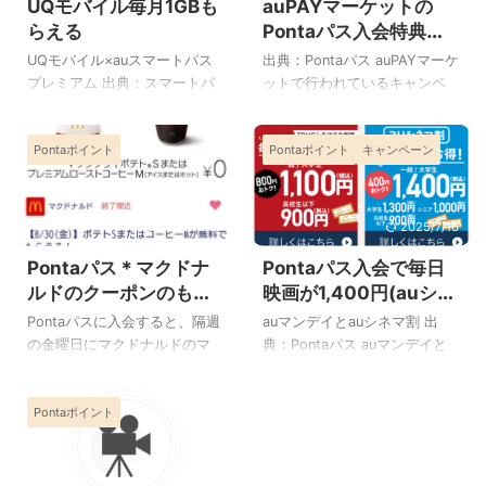
UQモバイル毎月1GBも
auPAYマーケットの
らえる
Pontaパス入会特典ク
ーポンが見つからな
UQモバイル×auスマートパス
出典：Pontaパス auPAYマーケ
い！どこ？もらいかた
プレミアム 出典：スマートパ
ットで行われているキャンペ
スプレミアム auスマートパス
ーン、Pontaパスに入会すると
プレミアムに入会すると毎週
もらえるクーポンですが、
Pontaポイント
Pontaポイント
キャンペーン
月曜日に映画が割引料金で見
「Pontaパスに入会したけどク
ることができるクーポンなど
ーポンが見つからない」 「新
が発行されますが、2021年2月
規入会クーポンはどこにある
からはUQ mobileで利用できる
の？」 とお探しの方がいらっ
2025/12/27
2025/7/16
データ容量が毎月1GBプレゼン
しゃるのではないでしょう
Pontaパス＊マクドナ
Pontaパス入会で毎日
トされるキャンペーンを行っ
か。 この入会特典クーポンは
ています。毎月1,100円(税込)
Pontaパスに入会すれば自動的
ルドのクーポンのもら
映画が1,400円(auシネ
相当がもらえます。 UQモバイ
にもらえるものではないので
い方使い方、何時か
マ割)。押しトクは
Pontaパスに入会すると、隔週
auマンデイとauシネマ割 出
ル＆auスマートパスプレミア
す。 それではクーポンの取得
ら？
1,100円、500円で観ら
の金曜日にマクドナルドのマ
典：Pontaパス auマンデイと
ム詳細 期間：2021年2月～UQ
方法をご紹介しています。
れるクーポン追加
ックフライポテトSサイズ(190
auシネマ割はご存じの方も多
mobileを利用中の方限定特
Pontaパスクーポンのもらいか
円)かプレミアムローストコー
いかと思いますが、Pontaパス
典：UQ mobileで利用できるデ
た このキャンペーンでもらえ
Pontaポイント
ヒーMサイズ(アイスまたはホ
に入会するとTOHOシネマズで
ータ容量を毎月1GB(1, ...
るクーポンは自動的にご自身
ット)(180円)が無料でもらえま
は毎週月曜日に映画を大人
のクーポン内に入ることは ...
す。 Pontaパスのマクドナル
1,100円で(auマンデイ)、ユナ
ドクーポンのもらい方やクー
イテッドシネマとシネプレッ